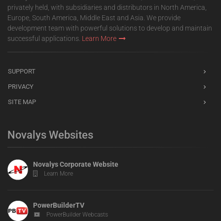
privately held, with subsidiaries and distributors in North America,
Europe, South America, Middle East and Asia. We provide
development team with powerful solutions to develop and maintain
successful applications.
Learn More
SUPPORT
PRIVACY
SITE MAP
Novalys Websites
Novalys Corporate Website
Learn More
PowerBuilderTV
PowerBuilder Webcasts