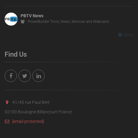
PBTV News
PowerBuilder Tools, News, Services and Webcasts
More
Find Us
41/43 rue Paul Bert
92100 Boulogne Billancourt France
[email protected]