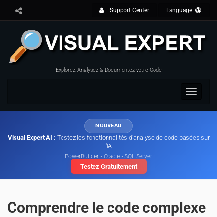
Support Center
Language
Explorez, Analysez & Documentez votre Code
Toggle
navigat
NOUVEAU
Visual Expert AI :
Testez les fonctionnalités d'analyse de code basées sur
l'IA.
PowerBuilder • Oracle • SQL Server
Testez Gratuitement
Comprendre le code complexe