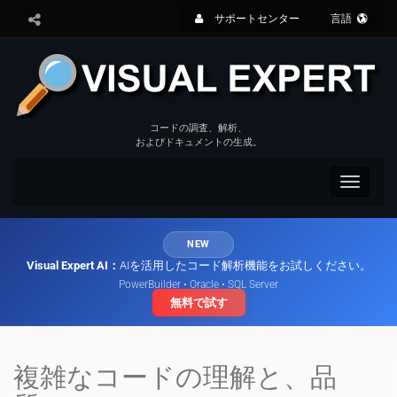
サポートセンター
言語
コードの調査、解析、
およびドキュメントの生成。
Toggle
navigat
NEW
Visual Expert AI：
AIを活用したコード解析機能をお試しください。
PowerBuilder • Oracle • SQL Server
無料で試す
複雑なコードの理解と、品