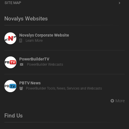
SITE MAP
Novalys Websites
Novalys Corporate Website
Learn More
PowerBuilderTV
PowerBuilder Webcasts
PBTV News
PowerBuilder Tools, News, Services and Webcasts
More
Find Us