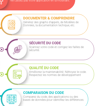
Ne cassez pas votre application en la modifiant.
DOCUMENTER & COMPRENDRE
Générez des graphs d'appels, de Modèles de
Données, la documentation techique, etc.
SÉCURITÉ DU CODE
Scannez votre code et corrigez les failles de
sécurité.
QUALITÉ DU CODE
Améliorez la maintenabilité. Néttoyez le code.
Respectez les normes de développement
COMPARAISON DU CODE
Comparez du code, des applications ou des
bases de données pour identifiez les différences.