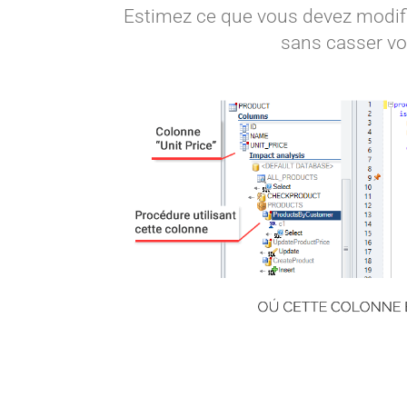
Documentez le fonctionnement int
connaissances av
Planifiez et générez automatique