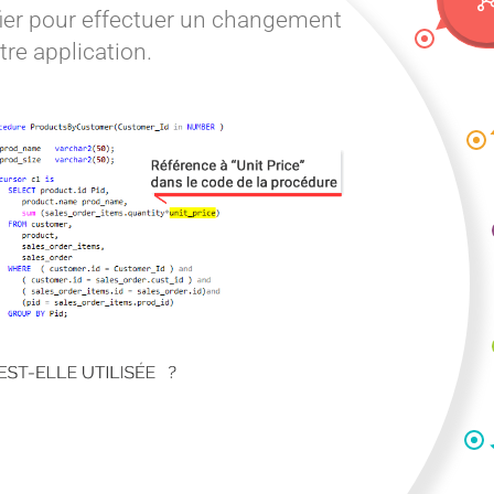
erne de votre code. Partagez les
ec votre équipe :
ment une documentation détaillée.