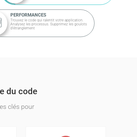
PERFORMANCES
Trouvez le code qui ralentit votre application.
Analysez les processus. Supprimez les goulots
d'étranglement
yse du code
es clés pour