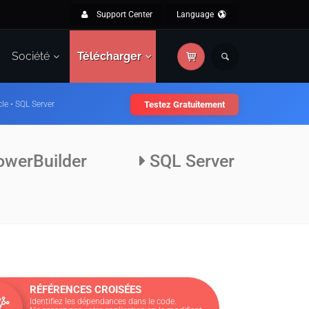
Support Center
Language
Société
Télécharger
le • SQL Server
Testez Gratuitement
werBuilder
SQL Server
RÉFÉRENCES CROISÉES
Identifiez les dépendances dans le code.