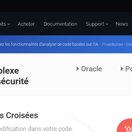
its
Acheter
Documentation
Support
News
ez les fonctionnalités d'analyse de code basées sur l'IA.
PowerBuilder • Orac
Oracle
Po
plexe
sécurité
nter et
e le code