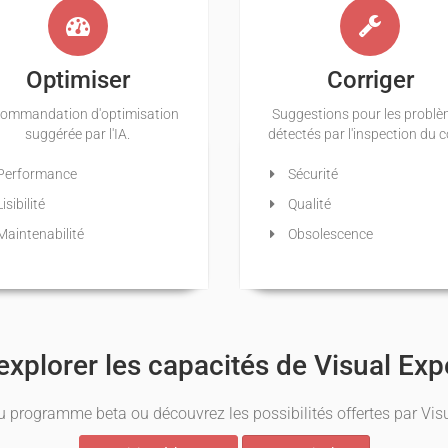
Optimiser
Corriger
ommandation d'optimisation
Suggestions pour les probl
suggérée par l'IA.
détectés par l'inspection du 
Performance
Sécurité
isibilité
Qualité
aintenabilité
Obsolescence
explorer les capacités de Visual Exp
u programme beta ou découvrez les possibilités offertes par Visu